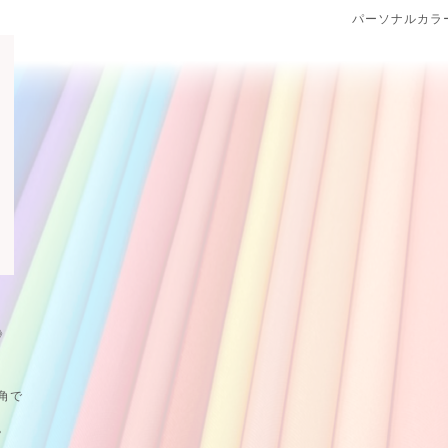
パーソナルカラー
》
一角で
。